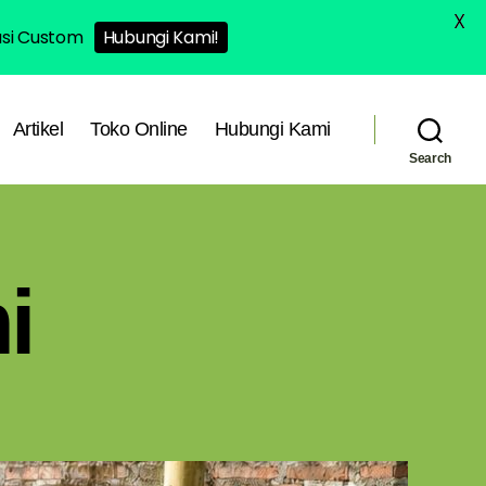
X
asi Custom
Hubungi Kami!
Artikel
Toko Online
Hubungi Kami
Search
i