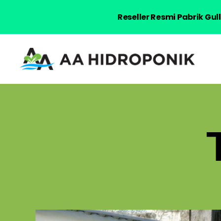
Reseller Resmi Pabrik Gu
AA
Hidroponik