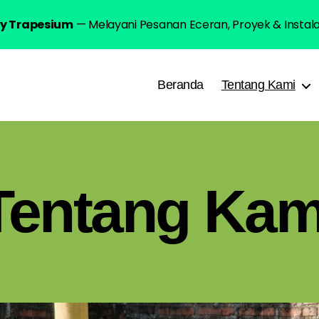
lly Trapesium
— Melayani Pesanan Eceran, Proyek & Instal
Beranda
Tentang Kami
Tentang Kam