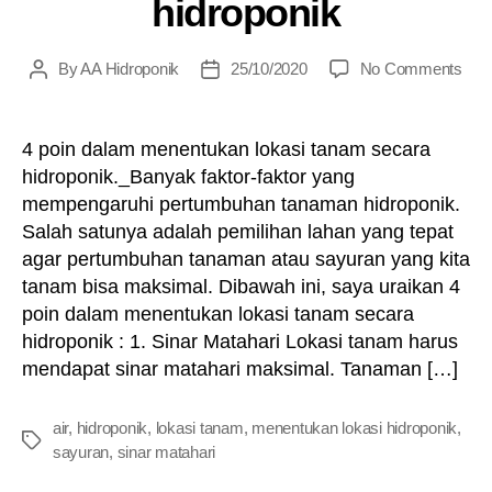
hidroponik
on
By
AA Hidroponik
25/10/2020
No Comments
Post
Post
4
author
date
poin
dal
4 poin dalam menentukan lokasi tanam secara
men
hidroponik._Banyak faktor-faktor yang
loka
mempengaruhi pertumbuhan tanaman hidroponik.
tan
Salah satunya adalah pemilihan lahan yang tepat
sec
agar pertumbuhan tanaman atau sayuran yang kita
hidr
tanam bisa maksimal. Dibawah ini, saya uraikan 4
poin dalam menentukan lokasi tanam secara
hidroponik : 1. Sinar Matahari Lokasi tanam harus
mendapat sinar matahari maksimal. Tanaman […]
air
,
hidroponik
,
lokasi tanam
,
menentukan lokasi hidroponik
,
Tags
sayuran
,
sinar matahari