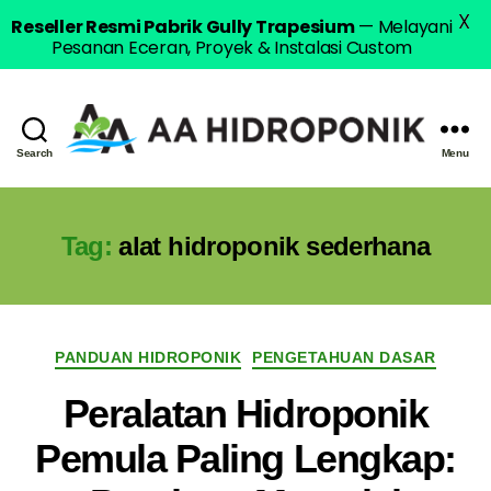
X
Reseller Resmi Pabrik Gully Trapesium
— Melayani
Pesanan Eceran, Proyek & Instalasi Custom
Search
Menu
AA
Hidroponik
Tag:
alat hidroponik sederhana
Categories
PANDUAN HIDROPONIK
PENGETAHUAN DASAR
Peralatan Hidroponik
Pemula Paling Lengkap: