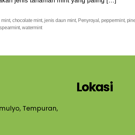
kan jenis tanaman mint yang paling […]
 mint
,
chocolate mint
,
jenis daun mint
,
Penyroyal
,
peppermint
,
pin
spearmint
,
watermint
Lokasi
gomulyo, Tempuran,