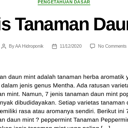
PENGETAHUAN DASAR
is Tanaman Dau
By
AA Hidroponik
11/12/2020
No Comments
Post
Post
author
date
n daun mint adalah tanaman herba aromatik 
dalam jenis genus Mentha. Ada ratusan variet
n mint. Namun, 7 jenis tanaman daun mint po
nyak dibudidayakan. Setiap varietas tanaman
miliki rasa atau aromanya sendiri. Berikut ini 7
n daun mint ? peppermint Tanaman Peppermi