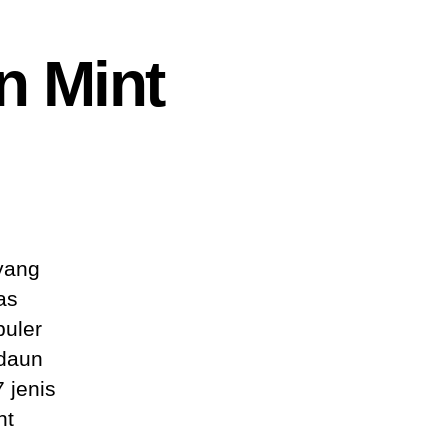
n Mint
on
7
Jenis
Tanaman
Daun
yang
Mint
as
puler
 daun
 jenis
nt