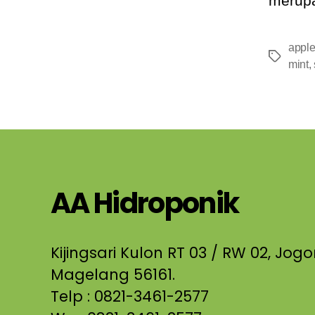
merupa
apple
Tags
mint
,
AA Hidroponik
Kijingsari Kulon RT 03 / RW 02, Jo
Magelang 56161.
Telp : 0821-3461-2577