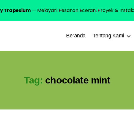
lly Trapesium
— Melayani Pesanan Eceran, Proyek & Instal
Beranda
Tentang Kami
Tag:
chocolate mint
Categories