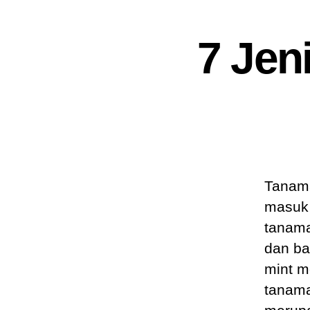
7 Jen
Tanama
masuk 
tanama
dan ba
mint me
tanama