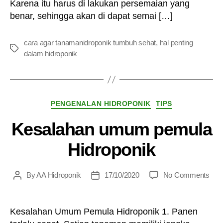
Karena itu harus di lakukan persemaian yang
benar, sehingga akan di dapat semai […]
cara agar tanamanidroponik tumbuh sehat
,
hal penting
Tags
dalam hidroponik
Categories
PENGENALAN HIDROPONIK
TIPS
Kesalahan umum pemula
Hidroponik
on
By
AA Hidroponik
17/10/2020
No Comments
Post
Post
Kes
author
date
um
pem
Kesalahan Umum Pemula Hidroponik 1. Panen
Hidr