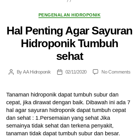
Categories
PENGENALAN HIDROPONIK
Hal Penting Agar Sayuran
Hidroponik Tumbuh
sehat
on
By
AA Hidroponik
02/11/2020
No Comments
Post
Post
Hal
author
date
Pent
Aga
Tanaman hidroponik dapat tumbuh subur dan
Say
cepat, jika dirawat dengan baik. Dibawah ini ada 7
Hidr
hal agar sayuran hidroponik dapat tumbuh cepat
Tum
dan sehat : 1.Persemaian yang sehat Jika
seha
semainya tidak sehat dan terkena penyakit,
tanaman tidak dapat tumbuh subur dan besar.