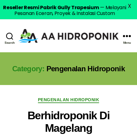
X
Reseller Resmi Pabrik Gully Trapesium
— Melayani
Pesanan Eceran, Proyek & Instalasi Custom
Search
Menu
AA
Hidroponik
Category:
Pengenalan Hidroponik
Categories
PENGENALAN HIDROPONIK
Berhidroponik Di
Magelang