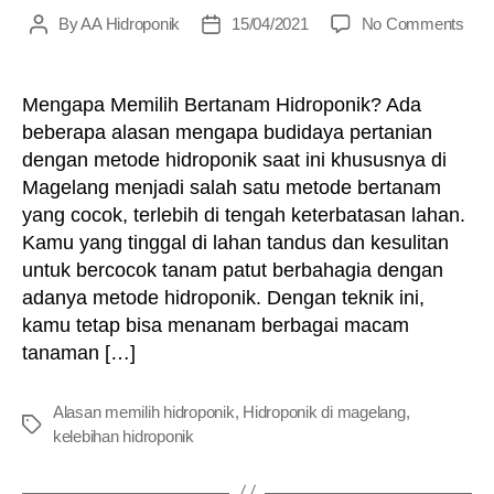
on
By
AA Hidroponik
15/04/2021
No Comments
Post
Post
Berh
author
date
Di
Mag
Mengapa Memilih Bertanam Hidroponik? Ada
beberapa alasan mengapa budidaya pertanian
dengan metode hidroponik saat ini khususnya di
Magelang menjadi salah satu metode bertanam
yang cocok, terlebih di tengah keterbatasan lahan.
Kamu yang tinggal di lahan tandus dan kesulitan
untuk bercocok tanam patut berbahagia dengan
adanya metode hidroponik. Dengan teknik ini,
kamu tetap bisa menanam berbagai macam
tanaman […]
Alasan memilih hidroponik
,
Hidroponik di magelang
,
Tags
kelebihan hidroponik